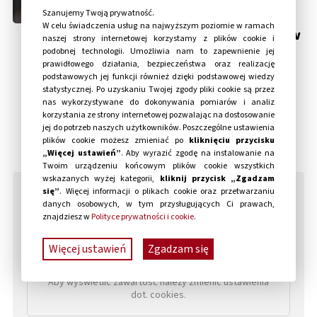
Bloober Team ujawnia
Szanujemy Twoją prywatność.
aktualny kalendarz
W celu świadczenia usług na najwyższym poziomie w ramach
wydawniczy swoich projektów
naszej strony internetowej korzystamy z plików cookie i
podobnej technologii. Umożliwia nam to zapewnienie jej
prawidłowego działania, bezpieczeństwa oraz realizację
podstawowych jej funkcji również dzięki podstawowej wiedzy
PÓŹNIEJSZE
statystycznej. Po uzyskaniu Twojej zgody pliki cookie są przez
nas wykorzystywane do dokonywania pomiarów i analiz
korzystania ze strony internetowej pozwalając na dostosowanie
jej do potrzeb naszych użytkowników. Poszczególne ustawienia
plików cookie możesz zmieniać po
kliknięciu przycisku
„Więcej ustawień”
. Aby wyrazić zgodę na instalowanie na
Twoim urządzeniu końcowym plików cookie wszystkich
wskazanych wyżej kategorii,
kliknij przycisk „Zgadzam
się”
. Więcej informacji o plikach cookie oraz przetwarzaniu
Notowania spółki
danych osobowych, w tym przysługujących Ci prawach,
ZOBACZ
znajdziesz w
Polityce prywatności i cookie
.
Więcej ustawień
Zgadzam się
Zawartość została zablokowana ze względu na brak
zgody na cookies analityczne.
Aby wyświetlić zawartość należy zmienić ustawienia
dot. cookies.