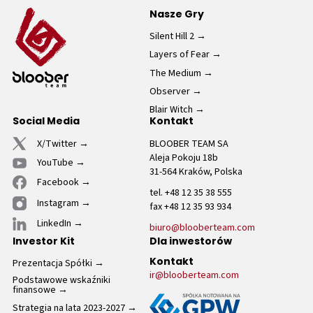
Nasze Gry
Silent Hill 2
Layers of Fear
The Medium
Observer
Blair Witch
Social Media
Kontakt
X/Twitter
BLOOBER TEAM SA
Aleja Pokoju 18b
YouTube
31-564 Kraków, Polska
Facebook
tel. +48 12 35 38 555
Instagram
fax +48 12 35 93 934
LinkedIn
biuro@blooberteam.com
Investor Kit
Dla inwestorów
Prezentacja Spółki
Kontakt
ir@blooberteam.com
Podstawowe wskaźniki
finansowe
Strategia na lata 2023-2027