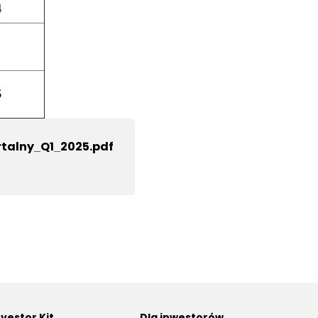
4
6
talny_Q1_2025.pdf