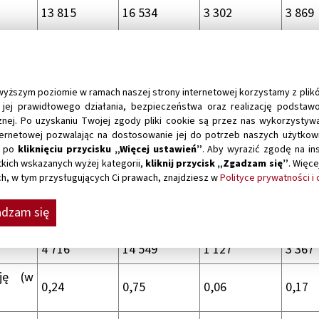
13 815
16 534
3 302
3 869
52 796
54 527
12 619
12 76
wyższym poziomie w ramach naszej strony internetowej korzystamy z plikó
OWE DANE FINANSOWE
jej prawidłowego działania, bezpieczeństwa oraz realizację podstawow
nej. Po uzyskaniu Twojej zgody pliki cookie są przez nas wykorzysty
y
25 387
41 390
6 066
9 579
nternetowej pozwalając na dostosowanie jej do potrzeb naszych użytko
ć po
kliknięciu przycisku „Więcej ustawień”
. Aby wyrazić zgodę na in
alności
5 674
16 756
1 356
3 878
kich wskazanych wyżej kategorii,
kliknij przycisk „Zgadzam się”
. Więce
, w tym przysługujących Ci prawach, znajdziesz w
Polityce prywatności i
przed
5 497
17 137
1 313
3 966
dzam się
4 716
14 549
1 127
3 367
ję (w
0,24
0,75
0,06
0,17