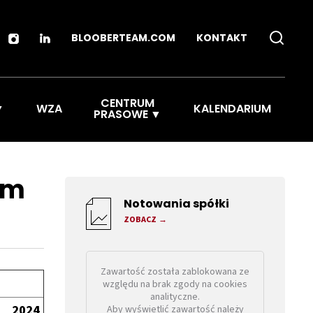
BLOOBERTEAM.COM
KONTAKT
CENTRUM
WZA
KALENDARIUM
PRASOWE
am
Notowania spółki
ZOBACZ
Zawartość została zablokowana ze
względu na brak zgody na cookies
analityczne.
2024
Aby wyświetlić zawartość należy