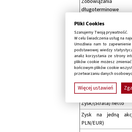
Zobowiązania
długoterminowe
Zobowiązania
Pliki Cookies
krótkoterminowe
Szanujemy Twoją prywatność.
W celu świadczenia usług na naj
WYBRANE JEDNOSTK
Umożliwia nam to zapewnienie 
podstawowej wiedzy statystycz
Przychody ze sprzedaż
analiz korzystania ze strony i
plików cookie możesz zmienia
Zysk/(Strata) z dział
końcowym plików cookie wszyst
operacyjnej
przetwarzaniu danych osobowych
Zysk/(Strata) 
Więcej ustawień
Zga
opodatkowaniem
Zysk/(Strata) netto
Zysk na jedną akc
PLN/EUR)