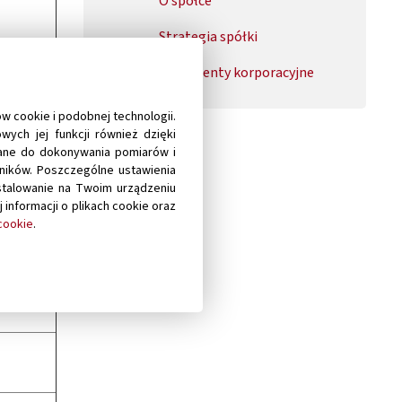
O spółce
Strategia spółki
Dokumenty korporacyjne
1
w cookie i podobnej technologii.
ych jej funkcji również dzięki
wane do dokonywania pomiarów i
wników. Poszczególne ustawienia
stalowanie na Twoim urządzeniu
j informacji o plikach cookie oraz
 cookie
.