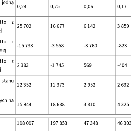
 jedną
0,24
0,75
0,06
0,17
etto z
25 702
16 677
6 142
3 859
j
etto z
-15 733
-3 558
-3 760
-823
nej
etto z
2 383
-1 745
569
-404
j
 stanu
12 352
11 373
2 952
2 632
ych na
15 944
18 688
3 810
4 325
198 097
197 853
47 348
46 30