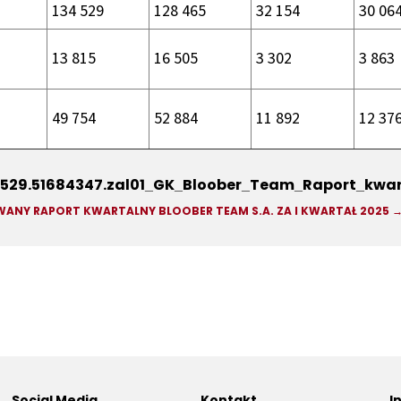
134 529
128 465
32 154
30 06
13 815
16 505
3 302
3 863
49 754
52 884
11 892
12 37
529.51684347.zal01_GK_Bloober_Team_Raport_kwar
ANY RAPORT KWARTALNY BLOOBER TEAM S.A. ZA I KWARTAŁ 2025