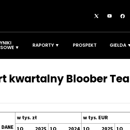
YNIKI
RAPORTY
PROSPEKT
GIEŁDA
NSOWE
t kwartalny Bloober Te
w tys. zł
w tys. EUR
ANE
1Q 2025
1Q 2024
1Q 2025
1Q 