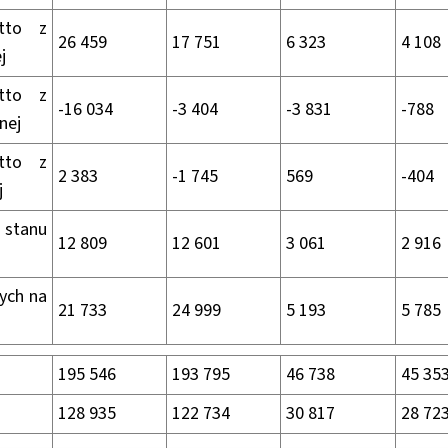
etto z
26 459
17 751
6 323
4 108
j
etto z
-16 034
-3 404
-3 831
-788
nej
etto z
2 383
-1 745
569
-404
j
 stanu
12 809
12 601
3 061
2 916
ych na
21 733
24 999
5 193
5 785
195 546
193 795
46 738
45 35
128 935
122 734
30 817
28 72