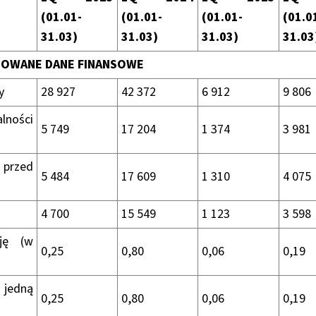
(01.01-
(01.01-
(01.01-
(01.0
31.03)
31.03)
31.03)
31.03
DOWANE DANE FINANSOWE
y
28 927
42 372
6 912
9 806
alności
5 749
17 204
1 374
3 981
przed
5 484
17 609
1 310
4 075
4 700
15 549
1 123
3 598
ję (w
0,25
0,80
0,06
0,19
 jedną
0,25
0,80
0,06
0,19