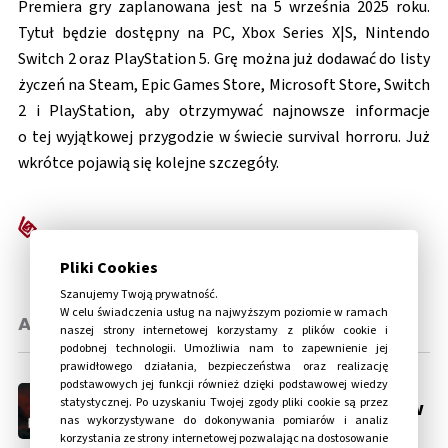
Premiera gry zaplanowana jest na 5 września 2025 roku.
Tytuł będzie dostępny na PC, Xbox Series X|S, Nintendo
Switch 2 oraz PlayStation 5. Grę można już dodawać do listy
życzeń na Steam, Epic Games Store, Microsoft Store, Switch
2 i PlayStation, aby otrzymywać najnowsze informacje
o tej wyjątkowej przygodzie w świecie survival horroru. Już
wkrótce pojawią się kolejne szczegóły.
Pliki Cookies
Szanujemy Twoją prywatność.
W celu świadczenia usług na najwyższym poziomie w ramach
Aktualności
naszej strony internetowej korzystamy z plików cookie i
podobnej technologii. Umożliwia nam to zapewnienie jej
prawidłowego działania, bezpieczeństwa oraz realizację
podstawowych jej funkcji również dzięki podstawowej wiedzy
23.06.2026
statystycznej. Po uzyskaniu Twojej zgody pliki cookie są przez
Przychody z CRONOS: The New
nas wykorzystywane do dokonywania pomiarów i analiz
Dawn przekroczyły koszty
korzystania ze strony internetowej pozwalając na dostosowanie