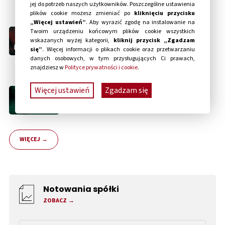
jej do potrzeb naszych użytkowników. Poszczególne ustawienia
produkcji
plików cookie możesz zmieniać po
kliknięciu przycisku
„Więcej ustawień”
. Aby wyrazić zgodę na instalowanie na
10.06.2026
Twoim urządzeniu końcowym plików cookie wszystkich
Bloober Team z nagrodą
wskazanych wyżej kategorii,
kliknij przycisk „Zgadzam
się”
. Więcej informacji o plikach cookie oraz przetwarzaniu
“Teraz Polska” za CRONOS:
danych osobowych, w tym przysługujących Ci prawach,
The New Dawn
znajdziesz w
Polityce prywatności i cookie
.
Więcej ustawień
Zgadzam się
08.06.2026
Bloober Team rozbija bank
WIĘCEJ
Notowania spółki
ZOBACZ