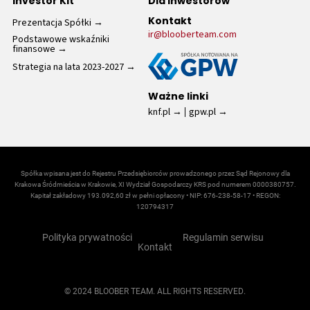
Investor Kit
Dla inwestorów
Prezentacja Spółki
Kontakt
ir@blooberteam.com
Podstawowe wskaźniki
finansowe
Strategia na lata 2023-2027
Ważne linki
knf.pl
gpw.pl
Spółka wpisana jest do Rejestru Przedsiębiorców prowadzonego przez Sąd Rejonowy dla
Krakowa Śródmieścia w Krakowie, XI Wydział Gospodarczy KRS pod numerem 0000380757.
Kapitał zakładowy 193.092,60 zł w pełni opłacony • NIP: 676-238-58-17 • REGON:
120794317
Polityka prywatności
Regulamin serwisu
Kontakt
© 2024 BLOOBER TEAM. ALL RIGHTS RESERVED.