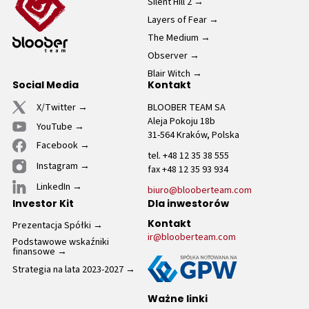
Silent Hill 2
Layers of Fear
The Medium
Observer
Blair Witch
Social Media
Kontakt
X/Twitter
BLOOBER TEAM SA
Aleja Pokoju 18b
YouTube
31-564 Kraków, Polska
Facebook
tel. +48 12 35 38 555
Instagram
fax +48 12 35 93 934
LinkedIn
biuro@blooberteam.com
Investor Kit
Dla inwestorów
Prezentacja Spółki
Kontakt
ir@blooberteam.com
Podstawowe wskaźniki
finansowe
Strategia na lata 2023-2027
Ważne linki