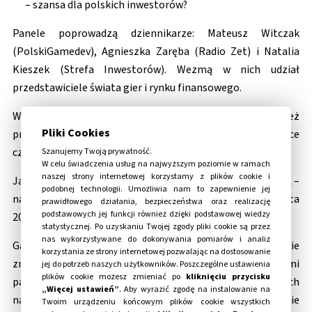
– szansa dla polskich inwestorów?
Panele poprowadzą dziennikarze: Mateusz Witczak
(PolskiGamedev), Agnieszka Zaręba (Radio Zet) i Natalia
Kieszek (Strefa Inwestorów). Wezmą w nich udział
przedstawiciele świata gier i rynku finansowego.
W ramach wydarzenia wygłoszone zostaną również
Pliki Cookies
prelekcje takich firm jak m.in.: Microsoft, Try Evidence
czy Meta.
Szanujemy Twoją prywatność.
W celu świadczenia usług na najwyższym poziomie w ramach
naszej strony internetowej korzystamy z plików cookie i
Jako główny sponsor wydarzenia – firma Bloober Team SA –
podobnej technologii. Umożliwia nam to zapewnienie jej
na rozpoczęcie eventu przedstawi swoją strategię na lata
prawidłowego działania, bezpieczeństwa oraz realizację
podstawowych jej funkcji również dzięki podstawowej wiedzy
2023-2027.
statystycznej. Po uzyskaniu Twojej zgody pliki cookie są przez
nas wykorzystywane do dokonywania pomiarów i analiz
Games Invest Forum to unikalna szansa na nawiązanie
korzystania ze strony internetowej pozwalając na dostosowanie
znaczących kontaktów biznesowych z potencjalnymi
jej do potrzeb naszych użytkowników. Poszczególne ustawienia
plików cookie możesz zmieniać po
kliknięciu przycisku
partnerami i inwestorami, prezesami spółek notowanych
„Więcej ustawień”
. Aby wyrazić zgodę na instalowanie na
na Rynku Głównym, NewConnect a także tych całkowicie
Twoim urządzeniu końcowym plików cookie wszystkich