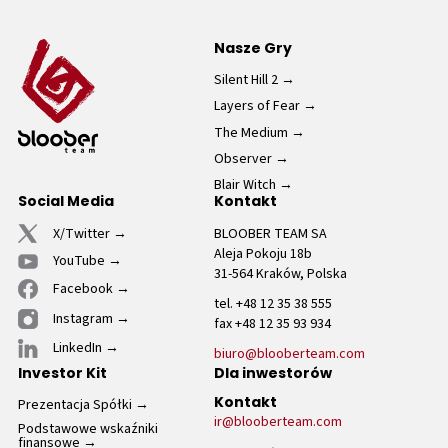
Nasze Gry
Silent Hill 2
Layers of Fear
The Medium
Observer
Blair Witch
Social Media
Kontakt
X/Twitter
BLOOBER TEAM SA
Aleja Pokoju 18b
YouTube
31-564 Kraków, Polska
Facebook
tel. +48 12 35 38 555
Instagram
fax +48 12 35 93 934
LinkedIn
biuro@blooberteam.com
Investor Kit
Dla inwestorów
Prezentacja Spółki
Kontakt
ir@blooberteam.com
Podstawowe wskaźniki
finansowe