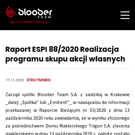
RELACJE INWESTORSKIE
Raport ESPI 88/2020 Realizacja
programu skupu akcji własnych
17.11.2020
STRICTMINDS
Zarząd spółki Bloober Team S.A. z siedzibą w Krakowie
_dalej: „Spółka” lub „Emitent”_ w nawiązaniu do informacji
przekazanej w Raporcie Bieżącym nr 53/2020 z dnia 13
października 2020 roku zawiadamia, że w wyniku złożonego
za pośrednictwem Domu Maklerskiego Trigon S.A. zlecenia
maklerskiego w dniu 13 października 2020 r., nabyte zostało