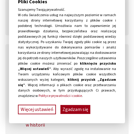
Pliki Cookies
Szanujemy Twoją prywatność.
W celu świadczenia usług na najwyższym poziomie w ramach
Dla inwestorów
naszej strony internetowej korzystamy z plików cookie i
podobnej technologii. Umożliwia nam to zapewnienie jej
ir@blooberteam.com
prawidłowego działania, bezpieczeństwa oraz realizację
podstawowych jej funkcji również dzięki podstawowej wiedzy
statystycznej. Po uzyskaniu Twojej zgody pliki cookie są przez
nas wykorzystywane do dokonywania pomiarów i analiz
korzystania ze strony internetowej pozwalając na dostosowanie
Aktualności
jej do potrzeb naszych użytkowników. Poszczególne ustawienia
ZOBACZ
plików cookie możesz zmieniać po
kliknięciu przycisku
„Więcej ustawień”
. Aby wyrazić zgodę na instalowanie na
Przychody z CRONOS: The New Dawn
Twoim urządzeniu końcowym plików cookie wszystkich
przekroczyły koszty produkcji
wskazanych wyżej kategorii,
kliknij przycisk „Zgadzam
się”
. Więcej informacji o plikach cookie oraz przetwarzaniu
Bloober Team z nagrodą “Teraz Polska”
danych osobowych, w tym przysługujących Ci prawach,
za CRONOS: The New Dawn
znajdziesz w
Polityce prywatności i cookie
.
Bloober Team rozbija bank
Więcej ustawień
Zgadzam się
Bloober Team czeka najgorętszy okres
w historii