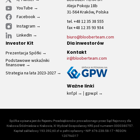
Aleja Pokoju 18b
YouTube
31-564 Kraków, Polska
Facebook
tel. +48 12 35 38 555
Instagram
fax +48 12 35 93 934
LinkedIn
biuro@blooberteam.com
Investor Kit
Dla inwestorów
Prezentacja Spółki
Kontakt
ir@blooberteam.com
Podstawowe wskaźniki
finansowe
Strategia na lata 2023-2027
Ważne linki
knf.pl
gpw.pl
Spółka wpisana jest do Rejestru Przedsiębiorców prowadzonego przez Sąd Rejonowy dla
Krakowa Śródmieścia w Krakowie, XI Wydział Gospodarczy KRS pod numerem 0000380757.
Kapitał zakładowy 193.092,60 zł w pełni opłacony • NIP: 676-238-58-17 • REGON:
120794317