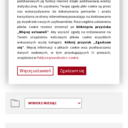
Przychody z CRONOS: The New Dawn
podstawowych jej funkcji również dzięki podstawowej wiedzy
przekroczyły koszty produkcji
statystycznej. Po uzyskaniu Twojej zgody pliki cookie są przez
nas wykorzystywane do dokonywania pomiarów i analiz
korzystania ze strony internetowej pozwalając na dostosowanie
Bloober Team z nagrodą “Teraz Polska”
jej do potrzeb naszych użytkowników. Poszczególne ustawienia
za CRONOS: The New Dawn
plików cookie możesz zmieniać po
kliknięciu przycisku
„Więcej ustawień”
. Aby wyrazić zgodę na instalowanie na
Bloober Team rozbija bank
Twoim urządzeniu końcowym plików cookie wszystkich
wskazanych wyżej kategorii,
kliknij przycisk „Zgadzam
Bloober Team czeka najgorętszy okres
się”
. Więcej informacji o plikach cookie oraz przetwarzaniu
w historii
danych osobowych, w tym przysługujących Ci prawach,
znajdziesz w
Polityce prywatności i cookie
.
Cronos: The New Dawn z trzema nagrodami
na Digital Dragons 2026. Bloober Team
Więcej ustawień
Zgadzam się
zdobywa tytuł Gry Roku